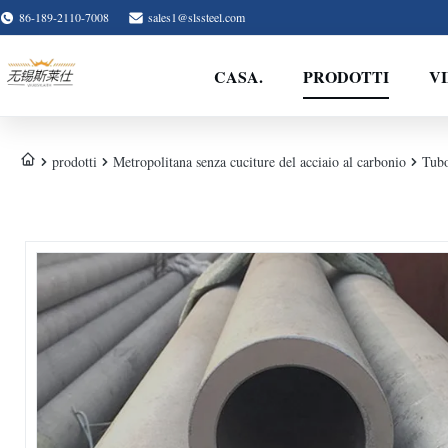
86-189-2110-7008
sales1@slssteel.com
CASA.
PRODOTTI
V
prodotti
Metropolitana senza cuciture del acciaio al carbonio
Tubo