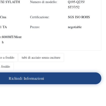
XI SYLAITH
Numero di modello:
Q195-Q235/
ST37/52
 Cina
Certificazione:
SGS ISO ROHS
 1 TA
Prezzo:
negotiable
o:
8000MT/Mont
h
ato a freddo
tubi di acciaio senza cuciture
a freddo
R
i
c
h
i
e
d
i
I
n
f
o
r
m
a
z
i
o
n
i