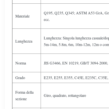
Q195, Q235, Q345; ASTM A53 GrA, Gr
Materiale
ecc.
Lunghezza: Singola lunghezza casuale/do
Lunghezza
5m-14m, 5.8m, 6m, 10m-12m, 12m o come r
Norma
JIS G3466, EN 10219, GB/T 3094-2000,
Grado
E235, E255, E355, C45E, E235C, C35E,
Forma della
Giro, quadrato, rettangolare
sezione