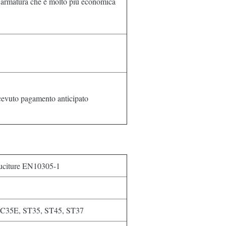
l'armatura che è molto più economica
icevuto pagamento anticipato
 cuciture EN10305-1
 C35E, ST35, ST45, ST37