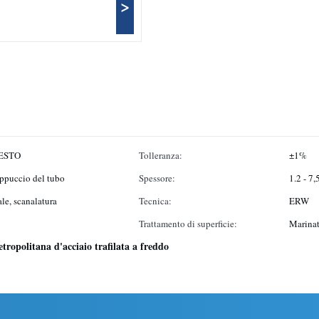
>
IESTO
Tolleranza:
±1%
cappuccio del tubo
Spessore:
1.2 - 7,
le, scanalatura
Tecnica:
ERW
Trattamento di superficie:
Marina
tropolitana d'acciaio trafilata a freddo