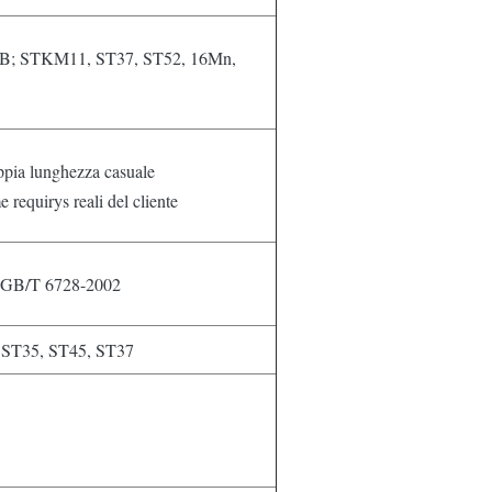
B; STKM11, ST37, ST52, 16Mn,
ppia lunghezza casuale
equirys reali del cliente
 GB/T 6728-2002
 ST35, ST45, ST37