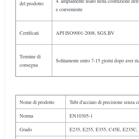
4. ampiamente usato nella costruzione del
del prodotto:
e conveniente
Certificati
API ISO9001-2008, SGS.BV
Termine di
Solitamente entro 7-15 giorni dopo aver r
consegna
Nome di prodotto
Tubi d'acciaio di precisione senza
Norma
EN10305-1
Grado
E235, E255, E355, C45E, E235C,