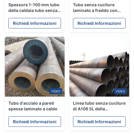
Spessore 1-100 mm tubo
Tubo senza cuciture
della caldaia tubo senza
laminato a freddo con
cuciture laminato a
lunghezza 12 m e
freddo con olio
diametro esterno 6-820
Richiedi Informazioni
Richiedi Informazioni
anticorrosione in vendita
mm
VIDEO
VIDEO
Tubo d'acciaio a pareti
Linea tubo senza cuciture
spesse laminato a caldo
di A106 5L della
metropolitana del
carbonio d'acciaio
Richiedi Informazioni
Richiedi Informazioni
laminato a caldo ad alta
pressione della caldaia