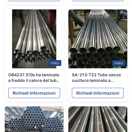
prodotti chimici 21.3mm -
pressione
609.6mm
VIDEO
VIDEO
GB4237 310s ha laminato
SA-213-T22 Tubo senza
a freddo il calore del tubo
cuciture laminato a
senza saldatura 100mm e
freddo per caldaie ad alta
la resistenza di Sewater
temperatura
Richiedi Informazioni
Richiedi Informazioni