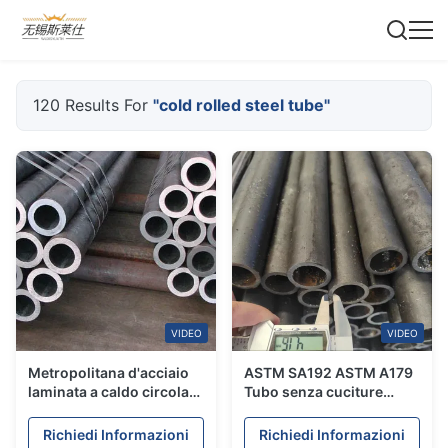
120 Results For
"cold rolled steel tube"
VIDEO
VIDEO
Metropolitana d'acciaio
ASTM SA192 ASTM A179
laminata a caldo circolare
Tubo senza cuciture
di BACCANO 17175 di
laminato a freddo tubo
SAE1020 SAE1045 per i
per caldaie ad alta
Richiedi Informazioni
Richiedi Informazioni