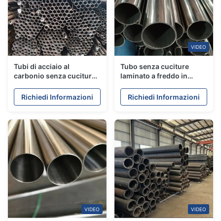
VIDEO
Tubi di acciaio al
Tubo senza cuciture
carbonio senza cuciture
laminato a freddo in
laminati a caldo
acciaio al carbonio ASTM
A106 / A53 / API 5L
Richiedi Informazioni
Richiedi Informazioni
VIDEO
VIDEO