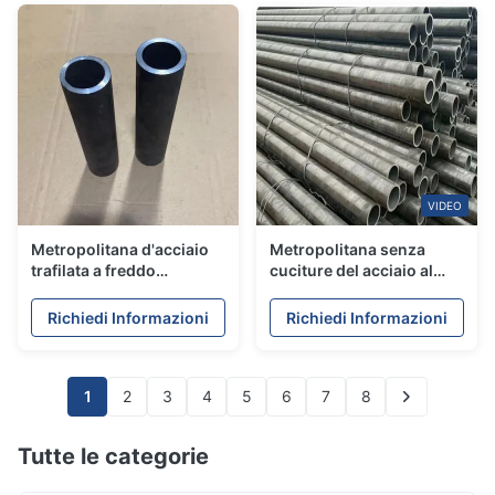
VIDEO
Metropolitana d'acciaio
Metropolitana senza
trafilata a freddo
cuciture del acciaio al
sopportante di ASTM
carbonio del tubo senza
A295 51100 SAE 51100
cuciture, parete spessa
Richiedi Informazioni
Richiedi Informazioni
per la lunghezza 12m del
ASTM A315 Gr.B per
macchinario
meccanico
1
2
3
4
5
6
7
8
Tutte le categorie