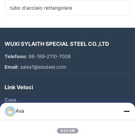
tubo d'acciaio rettangolare
WUXI SYLAITH SPECIAL STEEL CO.,LTD
Telefono:
86-189-2110-7008
Email:
sales1@slssteel.com
Link Veloci
Casa.
Prodotti
Ava
Video
Su Di Noi
6:23 AM