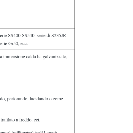
serie SS400-SS540, serie di S235JR-
erie Gr50, ecc.
 la immersione calda ha galvanizzato,
ndo, perforando, lucidando o come
rafilato a freddo, ect.
ammo) (millimetro) (m)*Length