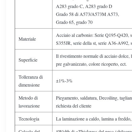
A283 grado C, A283 grado D
Grado 58 di A573/A573M A573,
Grado 65, grado 70
Acciaio al carbonio: Serie Q195-Q420, 
Materiale
S355JR, serie della st, serie A36-A992, s
Il rivestimento normale di acciaio dolce,
Superficie
pre galvanizzato, colore ricoperto, ect.
Tolleranza di
±1%-3%
dimensione
Metodo di
Piegamento, saldatura, Decoiling, taglia
lavorazione
richiesta del cliente
Tecnologia
La laminazione a caldo, lamina a freddo, t
Calcolo del
*Width di =Thickness del peso (chilogr