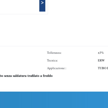
>
Tolleranza:
±3%
Tecnica:
ERW
Applicazione::
TUBO D
bo senza saldatura trafilato a freddo