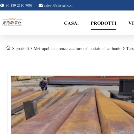
86-189-2110-7008
sales1@slssteel.com
CASA.
PRODOTTI
V
prodotti
Metropolitana senza cuciture del acciaio al carbonio
Tubo