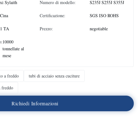
i Sylaith
Numero di modello:
S235J S255J S355J
 Cina
Certificazione:
SGS ISO ROHS
 1 TA
Prezzo:
negotiable
o:
10000
tonnellate al
mese
ato a freddo
tubi di acciaio senza cuciture
a freddo
R
i
c
h
i
e
d
i
I
n
f
o
r
m
a
z
i
o
n
i