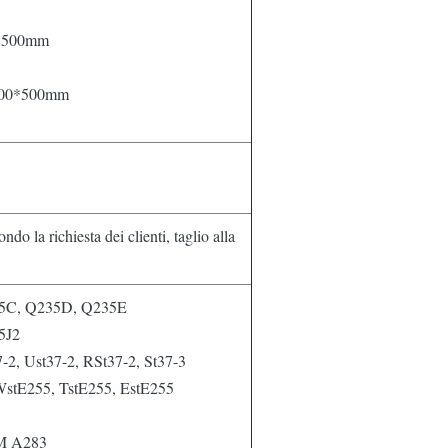
0*500mm
~300*500mm
 la richiesta dei clienti, taglio alla
5C, Q235D, Q235E
5J2
, Ust37-2, RSt37-2, St37-3
tE255, TstE255, EstE255
3M A283