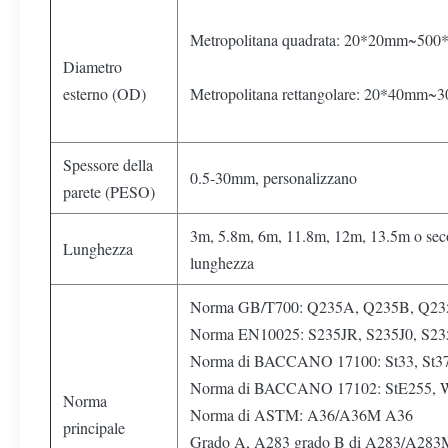
Metropolitana quadrata: 20*20mm~50
Diametro
esterno (OD)
Metropolitana rettangolare: 20*40mm
Spessore della
0.5-30mm, personalizzano
parete (PESO)
3m, 5.8m, 6m, 11.8m, 12m, 13.5m o secondo
Lunghezza
lunghezza
Norma GB/T700: Q235A, Q235B, Q23
Norma EN10025: S235JR, S235J0, S23
Norma di BACCANO 17100: St33, St37-2
Norma di BACCANO 17102: StE255, Ws
Norma
Norma di ASTM: A36/A36M A36
principale
Grado A, A283 grado B di A283/A28