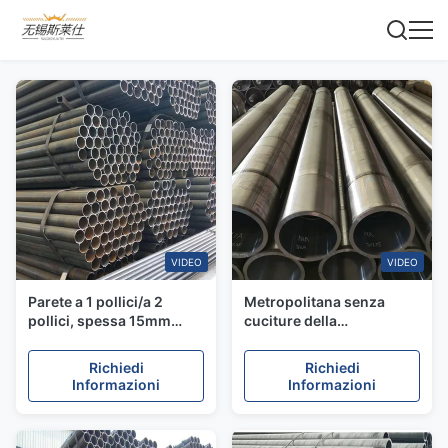
VIDEO
VIDEO
Parete a 1 pollici/a 2
Metropolitana senza
pollici, spessa 15mm
cuciture della
della tubatura idraulica
metropolitana G10450 di
d'acciaio di precisione
acciaio al carbonio di
Richiedi
Richiedi
senza cuciture del giro
ASTM 1045 per il tubo
Informazioni
Informazioni
EN10305-1
senza cuciture della
costruzione di nave