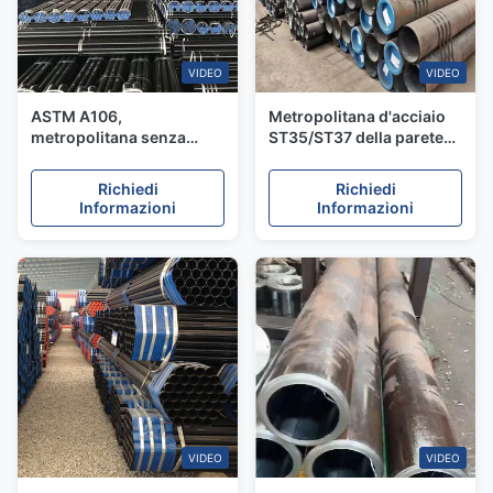
VIDEO
VIDEO
ASTM A106,
Metropolitana d'acciaio
metropolitana senza
ST35/ST37 della parete
cuciture del acciaio al
DIN2391 di precisione
carbonio del grado B per
senza cuciture sottile del
Richiedi
Richiedi
temperatura elevata
carbonio per industria
Informazioni
Informazioni
automobilistica
VIDEO
VIDEO