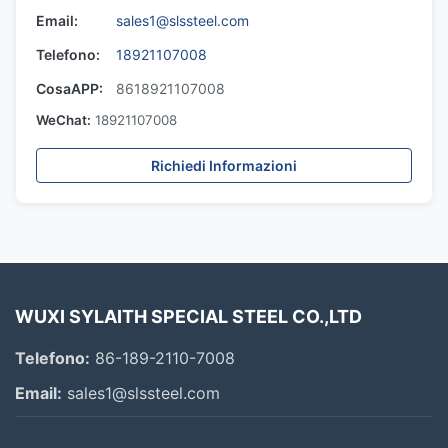
Email:
sales1@slssteel.com
Telefono:
18921107008
CosaAPP:
8618921107008
WeChat:
18921107008
Richiedi Informazioni
WUXI SYLAITH SPECIAL STEEL CO.,LTD
Telefono:
86-189-2110-7008
Email:
sales1@slssteel.com