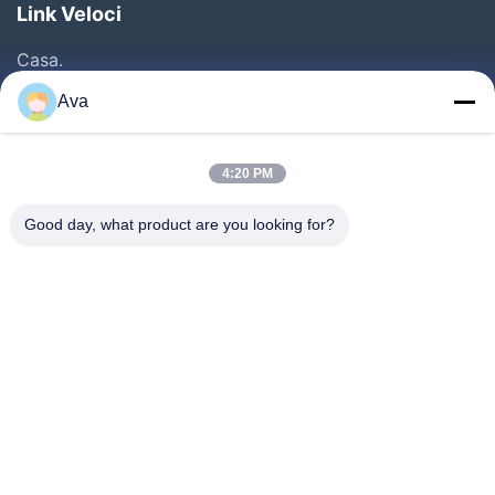
Link Veloci
Casa.
Prodotti
Ava
Video
Su Di Noi
4:20 PM
Visita Alla Fabbrica
Good day, what product are you looking for?
Controllo Della Qualità
Contattaci
Chiedi Un Preventivo
Notizie
Follow Us