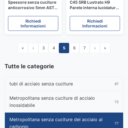
Spessore senza cuciture
C45 SRB Lustrato H9
anticorrosivo 5mm ASTM
Parete interna lucidatura
A106/A53/api 5L
tubo in acciaio al
Gr.B/DIN17175 del tubo
carbonio senza saldatura
Richiedi
Richiedi
d'acciaio
per tubi a pressione
Informazioni
Informazioni
d'aria
«
‹
3
4
5
6
7
›
»
Tutte le categorie
tubi di acciaio senza cuciture
97
Metropolitana senza cuciture di acciaio
72
inossidabile
Metropolitana senza cuciture del acciaio al
77
carbonio