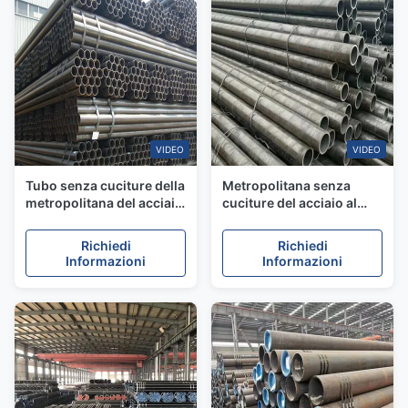
VIDEO
VIDEO
Tubo senza cuciture della
Metropolitana senza
metropolitana del acciaio
cuciture del acciaio al
al carbonio di ASTM
carbonio del tubo senza
A210-A-1 per trasporto
cuciture, parete spessa
Richiedi
Richiedi
liquido
ASTM A315 Gr.B per
Informazioni
Informazioni
meccanico