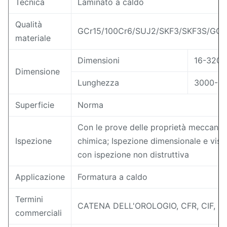
Tecnica
Laminato a caldo
Qualità
GCr15/100Cr6/SUJ2/SKF3/SKF3S/GCr
materiale
Dimensioni
16-320
Dimensione
Lunghezza
3000-8
Superficie
Norma
Con le prove delle proprietà meccanic
Ispezione
chimica; Ispezione dimensionale e visiv
con ispezione non distruttiva
Applicazione
Formatura a caldo
Termini
CATENA DELL'OROLOGIO, CFR, CIF, E
commerciali