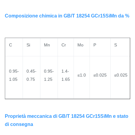
Composizione chimica in GB/T 18254 GCr15SiMn da %
C
Si
Mn
Cr
Mo
P
S
0.95-
0.45-
0.95-
1.4-
≤1.0
≤0.025
≤0.025
1.05
0.75
1.25
1.65
Proprietà meccanica di GB/T 18254 GCr15SiMn e stato
di consegna