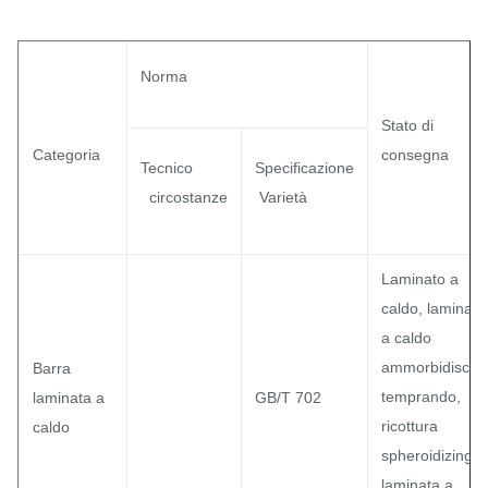
Norma
Stato di
Categoria
consegna
Tecnico
Specificazione
circostanze
Varietà
Laminato a
caldo, laminato
a caldo
ammorbidisca
Barra
temprando,
laminata a
GB/T 702
ricottura
caldo
spheroidizing
laminata a