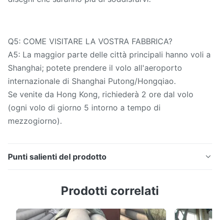
Q5: COME VISITARE LA VOSTRA FABBRICA?
A5: La maggior parte delle città principali hanno voli a
Shanghai; potete prendere il volo all'aeroporto
internazionale di Shanghai Putong/Hongqiao.
Se venite da Hong Kong, richiederà 2 ore dal volo
(ogni volo di giorno 5 intorno a tempo di
mezzogiorno).
Punti salienti del prodotto
Diametro d'acciaio sopportante inossidabile senza
Prodotti correlati
cuciture 8mm ~ 101.6mm della metropolitana di
GCr15/100Cr6/SUJ2/SKF3/SKF3S/GCr15SiMn
Descrizione 1. Caratteristiche principali ed