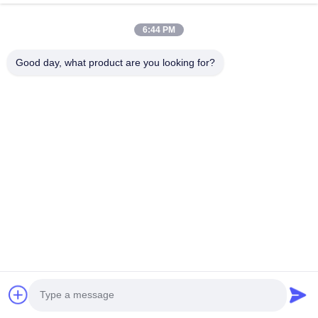
Video
Su Di Noi
6:44 PM
Visita Alla Fabbrica
Good day, what product are you looking for?
Controllo Della Qualità
Contattaci
Chiedi Un Preventivo
Notizie
Follow Us
©2013- WUXI SYLAITH SPECIAL STEEL CO.,LTD. Tutti i diritti riservati.