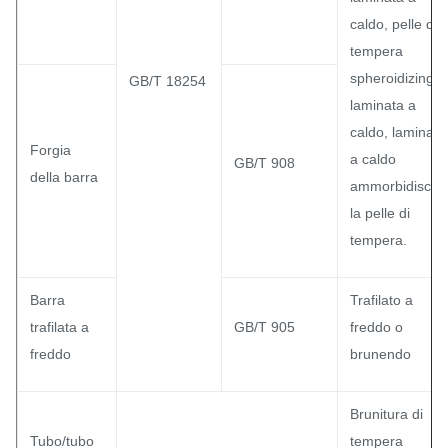
caldo, pelle di
tempera
spheroidizing
GB/T 18254
laminata a
caldo, laminata
Forgia
a caldo
GB/T 908
della barra
ammorbidiscon
la pelle di
tempera.
Barra
Trafilato a
trafilata a
GB/T 905
freddo o
freddo
brunendo
Brunitura di
Tubo/tubo
tempera