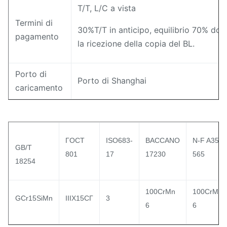
T/T, L/C a vista
Termini di
30%T/T in anticipo, equilibrio 70% do
pagamento
la ricezione della copia del BL.
Porto di
Porto di Shanghai
caricamento
ΓOCT
ISO683-
BACCANO
N-F A35-
GB/T
801
17
17230
565
18254
100CrMn
100CrMn
GCr15SiMn
IIIX15CΓ
3
6
6