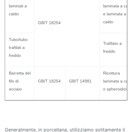
laminati a
laminata a cald
caldo
e laminata a
caldo
GB/T 18254
Tubo/tubo
Trafilato a
trafilati a
freddo
freddo
Barretta del
Ricottura
filo di
GB/T 18254
GB/T 14981
laminata a cald
acciaio
o spheroidizing
Generalmente, in porcellana, utilizziamo solitamente il