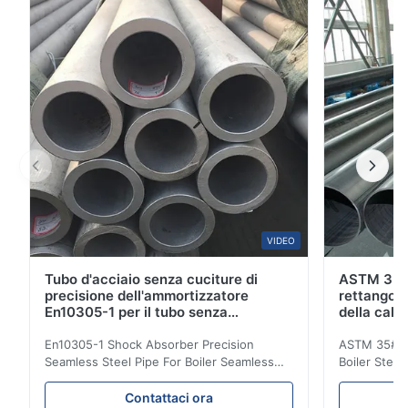
applicazione di GB/T 18254 GCr15SiMnGB/T 18254
GCr15SiMn è un genere di cromo ad alto tenore di
carbonio che sopporta l...
VIDEO
Tubo d'acciaio senza cuciture di
ASTM 35# 
precisione dell'ammortizzatore
rettangola
En10305-1 per il tubo senza
della cald
saldatura della caldaia
20MnG
En10305-1 Shock Absorber Precision
ASTM 35# 3
Seamless Steel Pipe For Boiler Seamless
Boiler Stee
Tube Seamless Precision steel tubes To be
Lehgth Its a
used in hydraulic system, automobile and
transportati
Contattaci ora