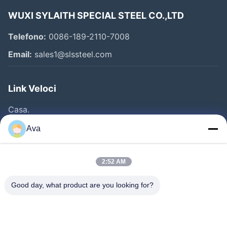
WUXI SYLAITH SPECIAL STEEL CO.,LTD
Telefono:
0086-189-2110-7008
Email:
sales1@slssteel.com
Link Veloci
Casa.
Prodotti
Ava
Video
Su Di Noi
2:52 AM
Visita Alla Fabbrica
Good day, what product are you looking for?
Controllo Della Qualità
Contattaci