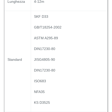
Lunghezza
4-12m
SKF D33
GB/T18254-2002
ASTM A295-89
DIN17230-80
Standard
JISG4805-90
DIN17230-80
ISO683
NFA35
KS D3525