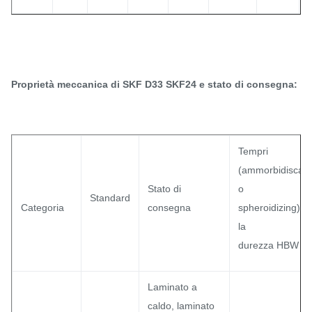
Proprietà meccanica di SKF D33 SKF24 e stato di consegna:
Tempri
(ammorbidisca
Stato di
o
Standard
Categoria
consegna
spheroidizing)
la
durezza HBW
Laminato a
caldo, laminato