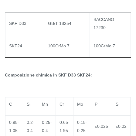
BACCANO
SKF D33
GB/T 18254
17230
SKF24
100CrMo 7
100CrMo 7
Composizione chimica in SKF D33 SKF24:
C
Si
Mn
Cr
Mo
P
S
a
0.95-
0.2-
0.25-
0.65-
0.15-
≤0.025
≤0.02
1.05
0.4
0.4
1.95
0.25