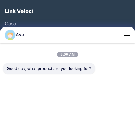
Link Veloci
Casa.
Prodotti
Ava
Video
Su Di Noi
6:06 AM
Visita Alla Fabbrica
Good day, what product are you looking for?
Controllo Della Qualità
Contattaci
Chiedi Un Preventivo
Notizie
Follow Us