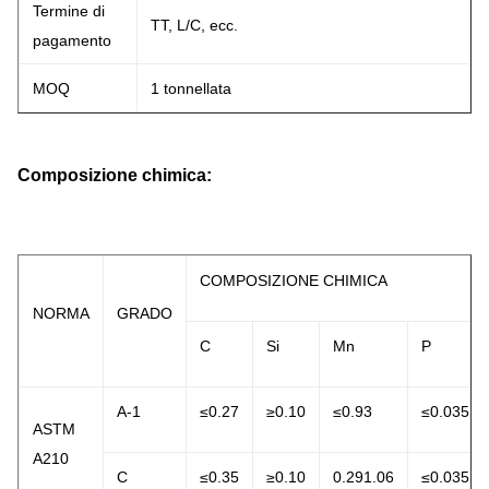
Termine di
TT, L/C, ecc.
pagamento
MOQ
1 tonnellata
Composizione chimica:
COMPOSIZIONE CHIMICA
NORMA
GRADO
C
Si
Mn
P
A-1
≤0.27
≥0.10
≤0.93
≤0.035
ASTM
A210
C
≤0.35
≥0.10
0.291.06
≤0.035