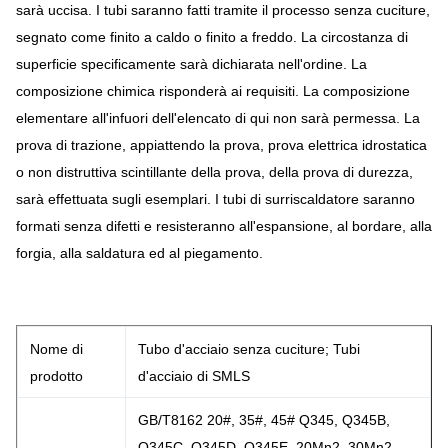
sarà uccisa. I tubi saranno fatti tramite il processo senza cuciture,
segnato come finito a caldo o finito a freddo. La circostanza di
superficie specificamente sarà dichiarata nell'ordine. La
composizione chimica risponderà ai requisiti. La composizione
elementare all'infuori dell'elencato di qui non sarà permessa. La
prova di trazione, appiattendo la prova, prova elettrica idrostatica
o non distruttiva scintillante della prova, della prova di durezza,
sarà effettuata sugli esemplari. I tubi di surriscaldatore saranno
formati senza difetti e resisteranno all'espansione, al bordare, alla
forgia, alla saldatura ed al piegamento.
Nome di
Tubo d'acciaio senza cuciture; Tubi
prodotto
d'acciaio di SMLS
GB/T8162 20#, 35#, 45# Q345, Q345B,
Q345C, Q345D, Q345E, 20Mn2, 30Mn2,