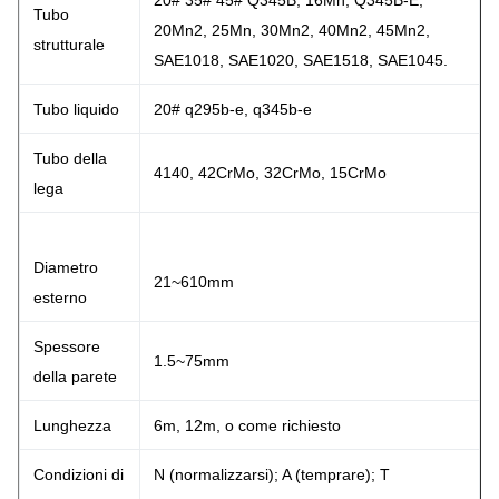
20# 35# 45# Q345B, 16Mn, Q345B-E,
Tubo
20Mn2, 25Mn, 30Mn2, 40Mn2, 45Mn2,
strutturale
SAE1018, SAE1020, SAE1518, SAE1045.
Tubo liquido
20# q295b-e, q345b-e
Tubo della
4140, 42CrMo, 32CrMo, 15CrMo
lega
Diametro
21~610mm
esterno
Spessore
1.5~75mm
della parete
Lunghezza
6m, 12m, o come richiesto
Condizioni di
N (normalizzarsi); A (temprare); T