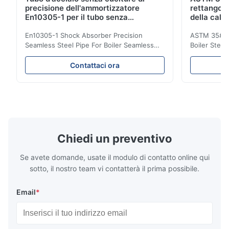
precisione dell'ammortizzatore
rettangola
En10305-1 per il tubo senza
della cald
saldatura della caldaia
20MnG
En10305-1 Shock Absorber Precision
ASTM 35# 3
Seamless Steel Pipe For Boiler Seamless
Boiler Stee
Tube Seamless Precision steel tubes To be
Lehgth Its a
used in hydraulic system, automobile and
transportati
Contattaci ora
precision machinery parts for cars and
fluid,Constr
cylinder. Product Name Seamless Steel
building in
Pipe Tube Material Q195, Q235, Q345;
industy,Petr
ASTM A53 GrA,GrB; STKM11,ST37,ST52,
Name Hot Ro
16Mn,etc. Length Length:Single random
Carbon Ste
length/Double random length 5m-
W.T 3.91mm
14m,5.8m,6m,10m-12m,12m or as
rolled/ Hot
Chiedi un preventivo
customer's actual requirys Standard JIS
5-12m as pe
G3466, EN 10219, GB/T 3094-2000,
Material 53
Se avete domande, usate il modulo di contatto online qui
Q235,
sotto, il nostro team vi contatterà il prima possibile.
Email
*