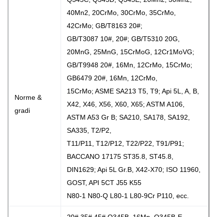
40Mn2, 20CrMo, 30CrMo, 35CrMo,
42CrMo; GB/T8163 20#;
GB/T3087 10#, 20#; GB/T5310 20G,
20MnG, 25MnG, 15CrMoG, 12Cr1MoVG;
GB/T9948 20#, 16Mn, 12CrMo, 15CrMo;
GB6479 20#, 16Mn, 12CrMo,
15CrMo; ASME SA213 T5, T9; Api 5L, A, B,
Norme &
X42, X46, X56, X60, X65; ASTM A106,
gradi
ASTM A53 Gr B; SA210, SA178, SA192,
SA335, T2/P2,
T11/P11, T12/P12, T22/P22, T91/P91;
BACCANO 17175 ST35.8, ST45.8,
DIN1629; Api 5L Gr.B, X42-X70; ISO 11960,
GOST, API 5CT J55 K55
N80-1 N80-Q L80-1 L80-9Cr P110, ecc.