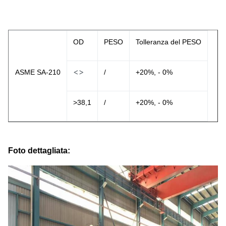
OD
PESO
Tolleranza del PESO
<>
ASME SA-210
/
+20%, - 0%
>38,1
/
+20%, - 0%
Foto dettagliata: